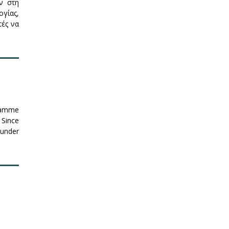
ν στη
ογίας,
τές να
gramme
 Since
 under