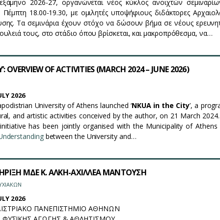
εξάμηνο 2026-27, οργανώνεται νέος κύκλος ανοιχτών σεμιναρίω
 Πέμπτη 18.00-19.30, με ομιλητές υποψήφιους διδάκτορες Αρχαιολ
ευσης. Τα σεμινάρια έχουν στόχο να δώσουν βήμα σε νέους ερευνη
υλειά τους, στο στάδιο όπου βρίσκεται, και μακροπρόθεσμα, να…
Y’: OVERVIEW OF ACTIVITIES (MARCH 2024 – JUNE 2026)
LY 2026
podistrian University of Athens launched ‘
NKUA in the City
’, a pro
ural, and artistic activities conceived by the author, on 21 March 2024.
initiative has been jointly organised with the Municipality of Athens
nderstanding
between the University and…
ΡΙΞΗ ΜΔΕ Κ. ΑΛΚΗ-ΑΧΙΛΛΕΑ ΜΑΝΤΟΥΣΗ
ΥΧΙΑΚΩΝ
LY 2026
ΔΙΣΤΡΙΑΚΟ ΠΑΝΕΠΙΣΤΗΜΙΟ ΑΘΗΝΩΝ
 ΦΥΣΙΚΗΣ ΑΓΩΓΗΣ & ΑΘΛΗΤΙΣΜΟΥ