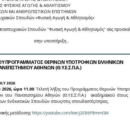
 ΦΥΣΙΚΗΣ ΑΓΩΓΗΣ & ΑΘΛΗΤΙΣΜΟΥ
ΚΩΝ ΚΑΙ ΑΝΘΡΩΠΙΣΤΙΚΩΝ ΕΠΙΣΤΗΜΩΝ
υχιακών Σπουδών «Φυσική Αγωγή & Αθλητισμός»
εταπτυχιακών Σπουδών "Φυσική Αγωγή & Αθλητισμός" σας προσκα
στην υποστήριξη…
ΤΟΥ ΠΡΟΓΡΑΜΜΑΤΟΣ ΘΕΡΙΝΩΝ ΥΠΟΤΡΟΦΙΩΝ ΕΛΛΗΝΙΚΩΝ
ΝΕΠΙΣΤΗΜΙΟΥ ΑΘΗΝΩΝ (Θ.Υ.Ε.Σ.Π.Α.)
LY 2026
 2026, ώρα 11.00
: Τελετή λήξης του Προγράμματος Θερινών Υποτ
 του Πανεπιστημίου Αθηνών (Θ.Υ.Ε.Σ.Π.Α.) ακαδημαϊκού έτους 
των Ενδεικτικών Σπουδών στους/στις σπουδαστές/στριες.
υακής μετάδοσης:
https://youtube.com/live/j2EB6P8mmGM