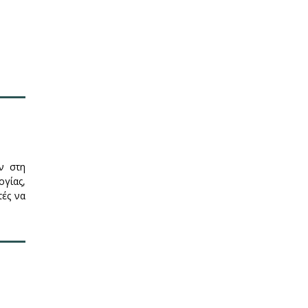
ν στη
ογίας,
τές να