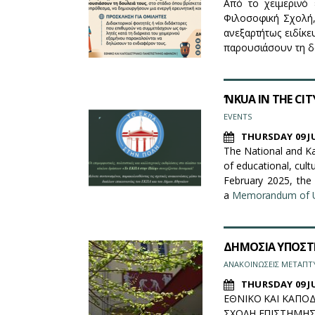
Από το χειμερινό 
Φιλοσοφική Σχολή,
ανεξαρτήτως ειδίκ
παρουσιάσουν τη δο
‘NKUA IN THE CIT
EVENTS
THURSDAY 09 JU
The National and Ka
of educational, cult
February 2025, the 
a
Memorandum of U
ΔΗΜΟΣΙΑ ΥΠΟΣΤΗ
ΑΝΑΚΟΙΝΩΣΕΙΣ ΜΕΤΑΠΤ
THURSDAY 09 JU
ΕΘΝΙΚΟ ΚΑΙ ΚΑΠΟ
ΣΧΟΛΗ ΕΠΙΣΤΗΜΗΣ